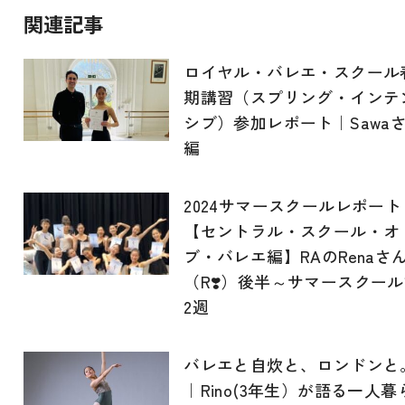
関連記事
ロイヤル・バレエ・スクール
期講習（スプリング・インテ
シブ）参加レポート｜Sawa
編
2024サマースクールレポート
【セントラル・スクール・オ
ブ・バレエ編】RAのRenaさ
（R❣️）後半～サマースクー
2週
バレエと自炊と、ロンドンと
｜Rino(3年生）が語る一人暮