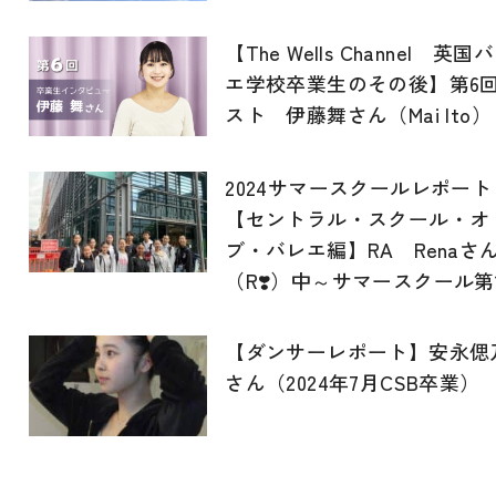
【The Wells Channel 英国
エ学校卒業生のその後】第6
スト 伊藤舞さん（Mai Ito）
2024サマースクールレポート
【セントラル・スクール・オ
ブ・バレエ編】RA Renaさ
（R❣️）中～サマースクール第
【ダンサーレポート】安永偲
さん（2024年7月CSB卒業）