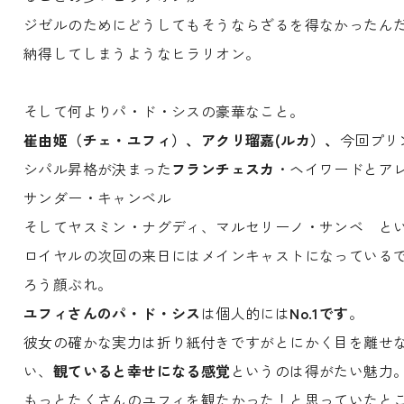
ジゼルのためにどうしてもそうならざるを得なかったん
納得してしまうようなヒラリオン。
そして何よりパ・ド・シスの豪華なこと。
崔由姫（チェ・ユフィ）、アクリ瑠嘉(ルカ）、
今回プリ
シパル昇格が決まった
フランチェスカ
・ヘイワードとア
サンダー・キャンベル
そしてヤスミン・ナグディ、マルセリーノ・サンベ と
ロイヤルの次回の来日にはメインキャストになっている
ろう顔ぶれ。
ユフィさんのパ・ド・シス
は個人的には
No.1です
。
彼女の確かな実力は折り紙付きですがとにかく目を離せ
い、
観ていると幸せになる感覚
というのは得がたい魅力
もっとたくさんのユフィを観たかった！と思っていたと