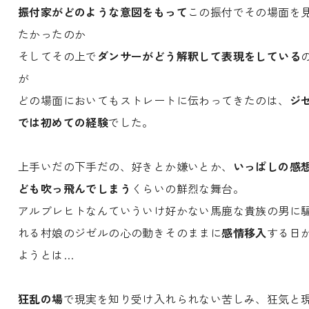
振付家がどのような意図をもって
この振付でその場面を
たかったのか
そしてその上で
ダンサーがどう解釈して表現をしている
が
どの場面においてもストレートに伝わってきたのは、
ジ
では初めての経験
でした。
上手いだの下手だの、好きとか嫌いとか、
いっぱしの感
ども吹っ飛んでしまう
くらいの鮮烈な舞台。
アルブレヒトなんていういけ好かない馬鹿な貴族の男に
れる村娘のジゼルの心の動きそのままに
感情移入
する日
ようとは…
狂乱の場
で現実を知り受け入れられない苦しみ、狂気と