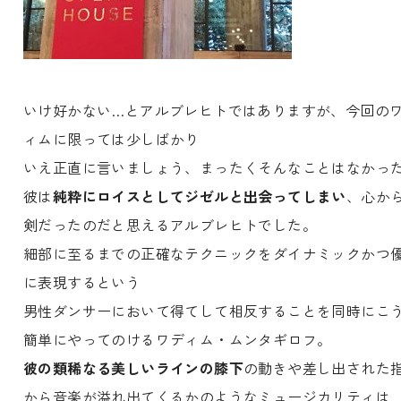
いけ好かない…とアルブレヒトではありますが、今回の
ィムに限っては少しばかり
いえ正直に言いましょう、まったくそんなことはなかった!
彼は
純粋にロイスとしてジゼルと出会ってしまい
、心か
剣だったのだと思えるアルブレヒトでした。
細部に至るまでの正確なテクニックをダイナミックかつ
に表現するという
男性ダンサーにおいて得てして相反することを同時にこ
簡単にやってのけるワディム・ムンタギロフ。
彼の類稀なる美しいラインの膝下
の動きや差し出された
から音楽が溢れ出てくるかのようなミュージカリティは