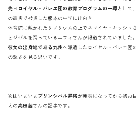
先日
ロイヤル・バレエ団の教育プログラムの一環
として
の震災で被災した熊本の中学に出向き
体育館に敷かれたリノリウムの上でネマイヤ・キッシュ
とジゼルを踊っているユフィさんが報道されていました
彼女の出身地である九州
へ派遣したロイヤル・バレエ団
の深さを見る思いです。
次はいよいよ
プリンシパル昇格
が発表になってから初お
えの
高田茜
さんの記事です。