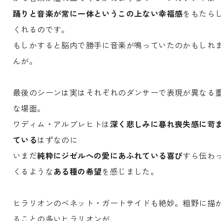
踊りと音楽が常に一体というこの上ない幸福感
をもたら
くれるのです。
もしかすると脳内で勝手に音楽が鳴っていたのかもしれ
んが。
最後のシーンは実はそれぞれのダンサーで表現が異なる
な場面。
ワディム・アルブレヒトは
深く悲しみに暮れ喪失感に苛
ている
はずなのに
いまだ
純粋にジゼルへの愛にあふれている喜び
すら伝わ
くるような
ある種の希望
を感じました。
ヒラリオンのベネット・ガートサイドも絶妙。粗野に描
ることの多いヒラリオンが