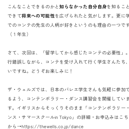
こんなことできるのかと
知らなかった自分自身
を知るこ
できて
将来への可能性
を広げられたと気がします。更に
でのコンテの先生の人柄が好きというのも理由の一つで
（１年生）
さて、次回は、「留学してから感じたコンテの必要性」
行錯誤しながら、コンテを受け入れて行く学生さんたち
いですね。どうぞお楽しみに！
ザ・ウェルズでは、日本のバレエ学生さんも気軽に参加
るよう、コンテンポラリー・ダンス講習会を開催してい
す。イギリスからそっくりそのまま「コンテンポラリー
ンス・サマースクールin Tokyo」の詳細・お申込みはこ
から→https://thewells.co.jp/dance