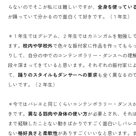
らないのでそこが私には難しいですが、
全身を使ってい
が踊っていて分かるので面白くて好きです。（１年生）
＊１年生ではグレアム、２年生ではカニンガムを勉強し
ます。
校内や学校外
で色々な振付家に作品を作ってもら
りして、自分の中でのコンテンポラリー・ダンスへの理
段々深まってきていると思います。それぞれの振付家に
て、
踊りのスタイルもダンサーへの要求
も全く異なるの
しいです。（２年生）
＊今ではバレエと同じくらいコンテンポラリー・ダンス
きです。
異なる筋肉や身体の使い方
が必要とされ、それ
まで経験したことない動きばかりですごく面白いしバレ
ない
格好良さと柔軟性
がありすごくいいなと思います。