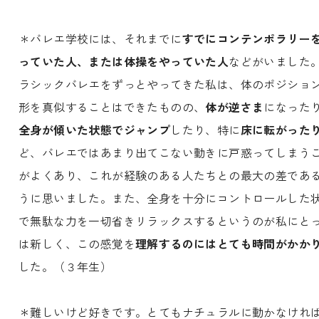
＊バレエ学校には、それまでに
すでにコンテンポラリー
っていた人、または体操をやっていた人
などがいました
ラシックバレエをずっとやってきた私は、体のポジショ
形を真似することはできたものの、
体が逆さま
になった
全身が傾いた状態でジャンプ
したり、特に
床に転がった
ど、バレエではあまり出てこない動きに戸惑ってしまう
がよくあり、これが経験のある人たちとの最大の差であ
うに思いました。また、全身を十分にコントロールした
で無駄な力を一切省きリラックスするというのが私にと
は新しく、この感覚を
理解するのにはとても時間がかか
した。（３年生）
＊難しいけど好きです。とてもナチュラルに動かなけれ