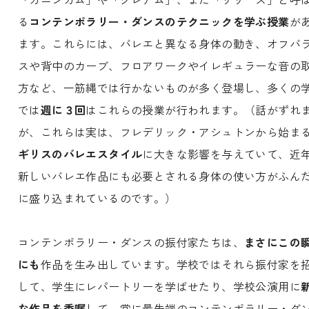
る
コンテンポラリー・ダンスのテクニックを学ぶ授業
が
ます。これらには、バレエと異なる身体の動き、オフバ
スや背中のカーブ、フロアワークやイレギュラーな音の
方など、一筋縄では行かないものが多く登場し、多くの
では
週に３回
はこれらの授業が行われます。（話がずれ
が、これらは実は、フレデリック・アシュトンから始ま
ギリスのバレエスタイル
に大きな影響を与えていて、近
新しいバレエ作品にも必要とされる身体の使い方がふん
に盛り込まれているのです。）
コンテンポラリー・ダンスの振付家たちは、
まさにこの
にも
作品を生み出しています。学校ではそれら振付家を
して、学生にレパートリーを学ばせたり、学校公演用に
な作品を委嘱
して、常に最先端のコンテンポラリー・ダ