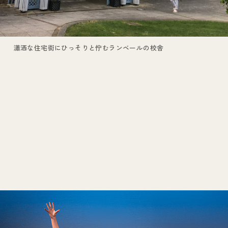
瀟洒な住宅街にひっそりと佇むランベールの校舎