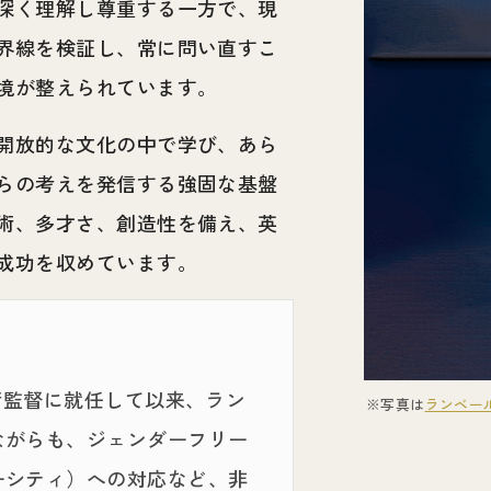
深く理解し尊重する一方で、現
界線を検証し、常に問い直すこ
境が整えられています。
開放的な文化の中で学び、あら
らの考えを発信する強固な基盤
術、多才さ、創造性を備え、英
成功を収めています。
術監督に就任して以来、ラン
※写真は
ランベー
ながらも、ジェンダーフリー
ーシティ）への対応など、非