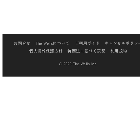
"
]
お問合せ
The Wellsについて
ご利用ガイド
キャンセルポリシ
個人情報保護方針
特商法に基づく表記
利用規約
© 2025 The Wells Inc.