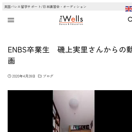
英国バレエ留学サポート/日本講習会・オーディション
ENBS卒業生 磯上実里さんからの
画
2020年4月28日
ブログ