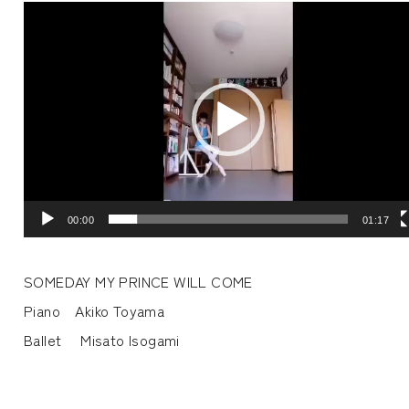
動
画
プ
レ
ー
ヤ
ー
00:00
01:17
SOMEDAY MY PRINCE WILL COME
Piano Akiko Toyama
Ballet Misato Isogami