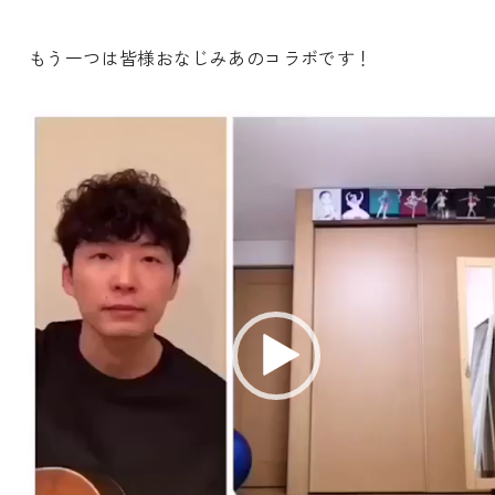
もう一つは皆様おなじみあのコラボです！
動
画
プ
レ
ー
ヤ
ー