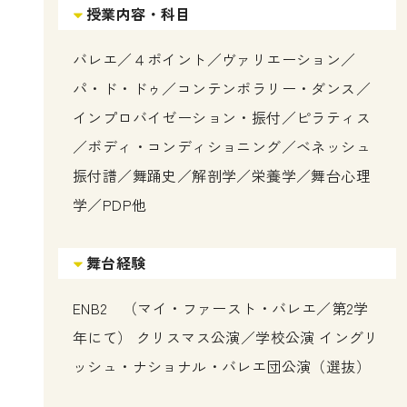
授業内容・科目
バレエ／４ポイント／ヴァリエーション／
パ・ド・ドゥ／コンテンポラリー・ダンス／
インプロバイゼーション・振付／ピラティス
／ボディ・コンディショニング／ベネッシュ
振付譜／舞踊史／解剖学／栄養学／舞台心理
学／PDP他
舞台経験
ENB2 （マイ・ファースト・バレエ／第2学
年にて） クリスマス公演／学校公演 イングリ
ッシュ・ナショナル・バレエ団公演（選抜）