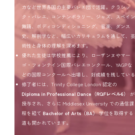
カなど世界各国の主要バレエ団で活躍。クラシッ
ク・バレエ、コンテンポラリー、ジャズ、スペイ
舞踊、ボディコンディショニング、音楽、ダンス
史、解剖学など、幅広いカリキュラムを通して、
術性と身体の理解を深めます。
優れた生徒は学校推薦により、ローザンヌやマー
ゴ・フォンテイン国際バレエコンクール、YAGPな
どの国際コンクールへ出場し、好成績を残してい
修了者には、Trinity College London 認定の
Diploma in Professional Dance（RQFレベル6）
が
授与され、さらに Middlesex University での通信課
程を経て
Bachelor of Arts（BA）
学位を取得する
道も開かれています。