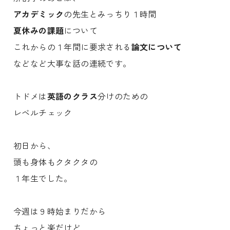
アカデミック
の先生とみっちり１時間
夏休みの課題
について
これからの１年間に要求される
論文について
などなど大事な話の連続です。
トドメは
英語のクラス
分けのための
レベルチェック
初日から、
頭も身体もクタクタの
１年生でした。
今週は９時始まりだから
ちょっと楽だけど