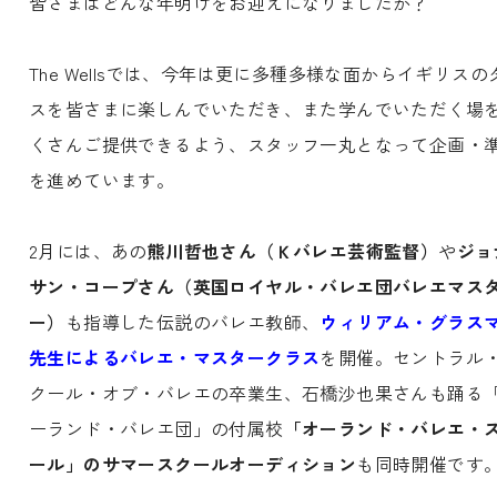
皆さまはどんな年明けをお迎えになりましたか？
The Wellsでは、今年は更に多種多様な面からイギリスの
スを皆さまに楽しんでいただき、また学んでいただく場
くさんご提供できるよう、スタッフ一丸となって企画・
を進めています。
2月には、あの
熊川哲也さん（Ｋバレエ芸術監督）
や
ジョ
サン・コープさん（英国ロイヤル・バレエ団バレエマス
ー）
も指導した伝説のバレエ教師、
ウィリアム・グラス
先生によるバレエ・マスタークラス
を開催。セントラル
クール・オブ・バレエの卒業生、石橋沙也果さんも踊る
ーランド・バレエ団」の付属校
「オーランド・バレエ・
ール」のサマースクールオーディション
も同時開催です