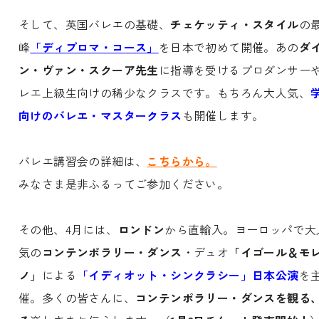
そして、英国バレエの基礎、
チェケッティ・スタイル
の
峰
「ディプロマ・コース」
を日本で初めて開催。あの
ダ
ン・ヴァン・スクーア先生
に指導を受けるプロダンサー
レエ上級生向けの稀少なクラスです。もちろん大人気、
向けのバレエ・マスタークラス
も開催します。
バレエ講習会の詳細は、
こちらから。
みなさま是非ふるってご参加ください。
その他、4月には、
ロンドン
から直輸入。ヨーロッパで大
気の
コンテンポラリー・ダンス
・デュオ
「イゴール＆モ
ノ」
による
「イディオット・シンクラシー」日本公演
を
催。多くの皆さんに、
コンテンポラリー・ダンスを観る